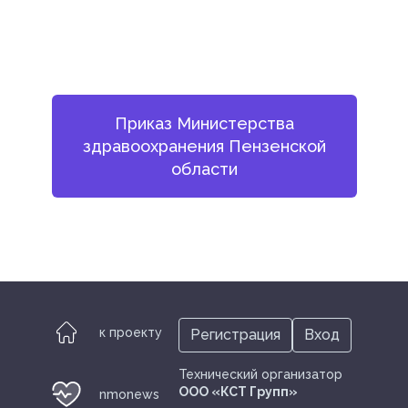
Приказ Министерства
здравоохранения Пензенской
области
к проекту
Регистрация
Вход
Технический организатор
ООО «КСТ Групп»
nmonews