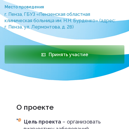
Место проведения
г. Пенза, ГБУЗ «Пензенская областная
клиническая больница им. Н.Н. Бурденко» (адрес:
г. Пенза, ул. Лермонтова, д. 28)
Принять участие
О проекте
Цель проекта
– организовать
диагностику заболеваний,