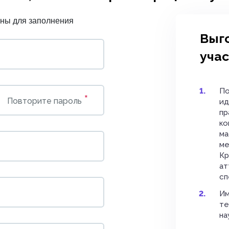
ны для заполнения
Выг
уча
По
*
Повторите пароль
ид
пр
ко
ма
ме
Кр
ат
сп
Им
те
на