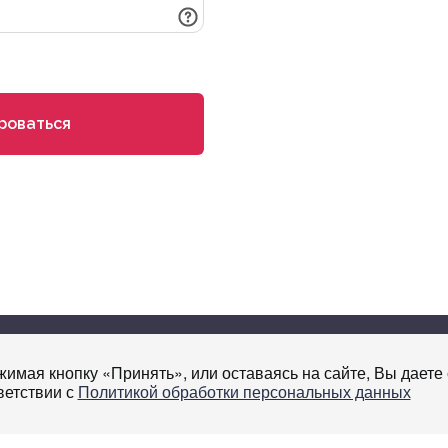
роваться
+7 495 419
имая кнопку «Принять», или оставаясь на сайте, Вы даете 
ветствии с
Политикой обработки персональных данных
help@nmo