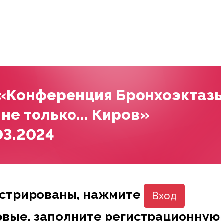
 «Конференция Бронхоэктаз
не только... Киров»
03.2024
истрированы, нажмите
Вход
рвые, заполните регистрационную