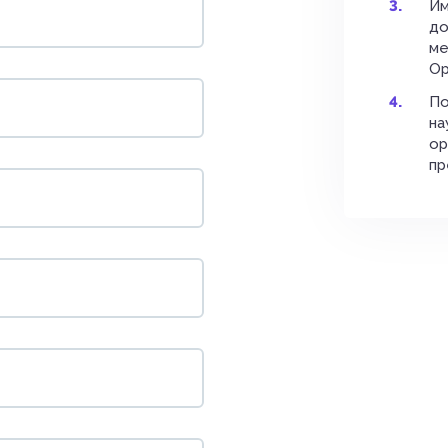
Им
до
ме
Ор
По
на
ор
пр