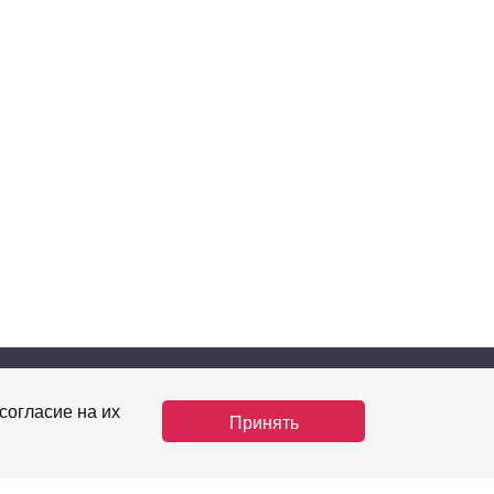
-08-68
согласие на их
Вход
Принять
news.ru