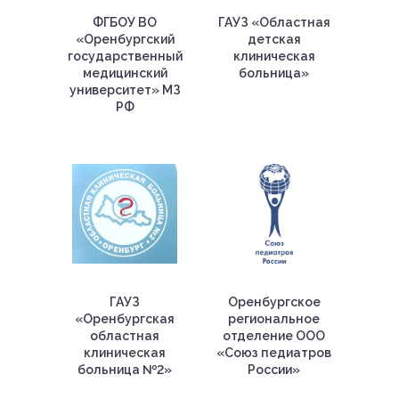
ФГБОУ ВО
ГАУЗ «Областная
«Оренбургский
детская
государственный
клиническая
медицинский
больница»
университет» МЗ
РФ
ГАУЗ
Оренбургское
«Оренбургская
региональное
областная
отделение ООО
клиническая
«Союз педиатров
больница №2»
России»