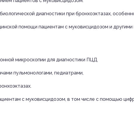
нием пациентов с муковисцидозом.
биологической диагностики при бронхоэктазах, особенн
ицинской помощи пациентам с муковисцидозом и другим
ронной микроскопии для диагностики ПЦД
чами пульмонологами, педиатрами,
онхоэктазах.
циентам с муковисцидозом, в том числе с помощью циф